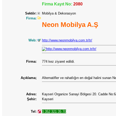
Firma Kayıt No:
2080
Sektör:
Mobilya & Dekorasyon
Firma:
Neon Mobilya A.Ş
Web:
http://www.neonmobilya.com.tr/tr/
Firma:
774 kez ziyaret edildi.
Açıklama;
Alternatifler ve rahatlığın en doğal halini sunan N
Adres:
Kayseri Organize Sanayi Bölgesi 20. Cadde No:
Şehir:
Kayseri
Tel:
0 352 321 35 70