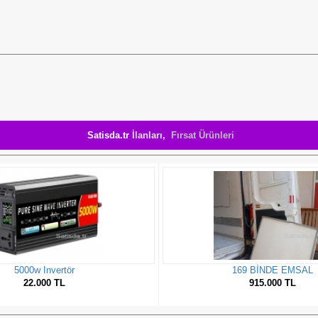
Satisda.tr
İlanları,
Fırsat Ürünleri