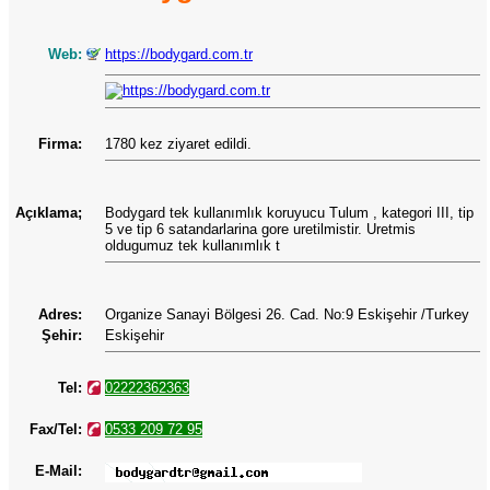
Web:
https://bodygard.com.tr
Firma:
1780 kez ziyaret edildi.
Açıklama;
Bodygard tek kullanımlık koruyucu Tulum , kategori III, tip
5 ve tip 6 satandarlarina gore uretilmistir. Uretmis
oldugumuz tek kullanımlık t
Adres:
Organize Sanayi Bölgesi 26. Cad. No:9 Eskişehir /Turkey
Şehir:
Eskişehir
Tel:
02222362363
Fax/Tel:
0533 209 72 95
E-Mail: