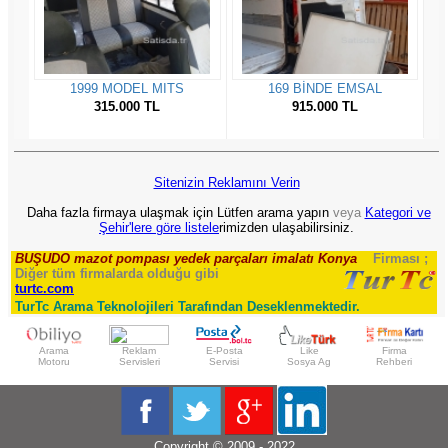
Sitenizin Reklamını Verin
Daha fazla firmaya ulaşmak için Lütfen arama yapın
veya
Kategori ve
Şehir'lere göre listele
rimizden ulaşabilirsiniz.
BUŞUDO mazot pompası yedek parçaları imalatı Konya
Firması ;
Diğer tüm firmalarda olduğu gibi
turtc.com
TurTc Arama Teknolojileri Tarafından Deseklenmektedir.
Arama
Reklam
E-Posta
Like
Firma
Motoru
Servisleri
Servisi
Sosya Ag
Rehberi
Copyright © 2009 - 2022