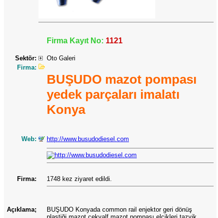
Firma Kayıt No:
1121
Sektör:
Oto Galeri
Firma:
BUŞUDO mazot pompası
yedek parçaları imalatı
Konya
Web:
http://www.busudodiesel.com
Firma:
1748 kez ziyaret edildi.
Açıklama;
BUŞUDO Konyada common rail enjektor geri dönüş
plastiği,mazot çekvalf,mazot pompası elcikleri tazyik