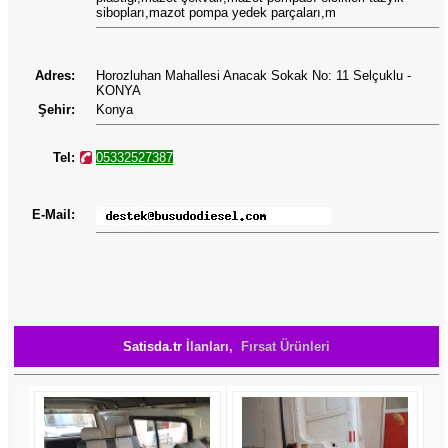
sibopları,mazot pompa yedek parçaları,m
Adres:
Horozluhan Mahallesi Anacak Sokak No: 11 Selçuklu -
KONYA
Şehir:
Konya
Tel:
05332527387
E-Mail:
Satisda.tr
İlanları,
Fırsat Ürünleri