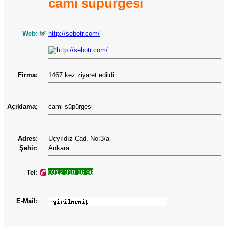
cami süpürgesi
Web:
http://sebotr.com/
Firma:
1467 kez ziyaret edildi.
Açıklama;
cami süpürgesi
Adres:
Üçyıldız Cad. No:3/a
Şehir:
Ankara
Tel:
0312 318 16 96
E-Mail: