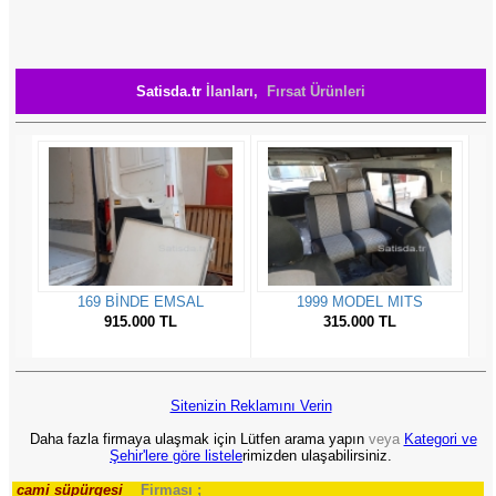
Satisda.tr
İlanları,
Fırsat Ürünleri
Sitenizin Reklamını Verin
Daha fazla firmaya ulaşmak için Lütfen arama yapın
veya
Kategori ve
Şehir'lere göre listele
rimizden ulaşabilirsiniz.
cami süpürgesi
Firması ;