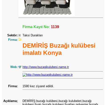
Firma Kayıt No:
1139
Sektör:
Taksi Durakları
Firma:
DEMİRİŞ Buzağı kulübesi
imalatı Konya
Web:
http://www.buzagikulubesi.name.tr
Firma:
1590 kez ziyaret edildi.
Açıklama;
DEMİRİŞ;buzağı kulübesi,buzağı kulubeleri,buzağı
kulubesi fiyatı,buzağı kulubesi fiyatları,polyester buzağı