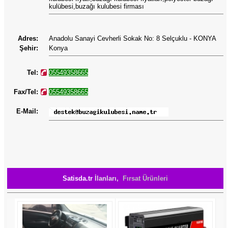
kulübesi,buzağı kulubesi firması
Adres:
Anadolu Sanayi Cevherli Sokak No: 8 Selçuklu - KONYA
Şehir:
Konya
Tel:
05549358665
Fax/Tel:
05549358665
E-Mail:
Satisda.tr
İlanları,
Fırsat Ürünleri