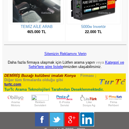
Sitenizin Reklamını Verin
Daha fazla firmaya ulaşmak için Lütfen arama yapın
veya
Kategori ve
Şehir'lere göre listele
rimizden ulaşabilirsiniz.
DEMİRİŞ Buzağı kulübesi imalatı Konya
Firması ;
Diğer tüm firmalarda olduğu gibi
turtc.com
TurTc Arama Teknolojileri Tarafından Deseklenmektedir.
Arama
Reklam
E-Posta
Like
Firma
Motoru
Servisleri
Servisi
Sosya Ag
Rehberi