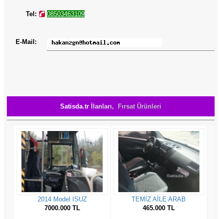
Tel:
08503463109
E-Mail:
Satisda.tr
İlanları,
Fırsat Ürünleri