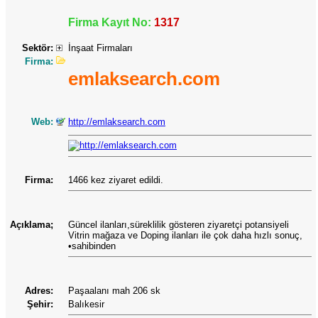
Firma Kayıt No:
1317
Sektör:
İnşaat Firmaları
Firma:
emlaksearch.com
Web:
http://emlaksearch.com
Firma:
1466 kez ziyaret edildi.
Açıklama;
Güncel ilanları,süreklilik gösteren ziyaretçi potansiyeli
Vitrin mağaza ve Doping ilanları ile çok daha hızlı sonuç,
•sahibinden
Adres:
Paşaalanı mah 206 sk
Şehir:
Balıkesir