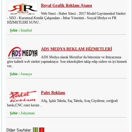
Royal Grafik Reklam Ajansı
Web Sitesi - Haber Sitesi - 2017 Model Gayrimenkul Siteleri
- SEO - Kurumsal Kimlik Çalışmaları - İtibar Yönetimi - Sosyal Medya ve PR
HİZMETLERİ SUNU..
Şehir :
İstanbul
ADS MEDYA REKLAM HİZMETLERİ
ADS Medya olarak Merzifon‘da bütcenize ve ihtiyacınıza
göre kaliteli web siteleri yapmaktayız. Son teknolojileri takip edip sizlere en iyi hizmeti
ver..
Şehir :
Amasya
Palet Reklam
Afiş, Işıklı Tabela, Saç Tabela, Araç Giydirme, seriğrafi
baskı,CNC roter kesim ..
Şehir :
Adıyaman
Diğer Sayfalar:
1
2