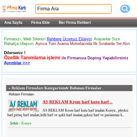
Ana Sayfa
Firma Ekle
İller Firma Rehberi
Firmanızı, Web Sitenizi
Rehbere Ücretsiz Ekleyin
Arayanlar Size
Rahatça Ulaşsın.
Ayrıca Tüm Arama Motorlarında İlk Sıralarda Yer Alın.
Dilerseniz !
Özellik Tanımlama işlemi
ile Firmanıza Doping Yapabilirsiniz
Ayrıntılar >>>
» Reklam Firmaları Kategorisinde Bulunan Firmalar
Reklam Firmaları
AS REKLAM Krom harf kutu harf ..
AS REKLAM Krom harf kutu harf imalatı Konya , plesksi
harf,pirinç harf imalatı,ledli harf ve ışıklı harf imalatı,ışıksız harf ve paslanmaz k..
Şehir :
Konya