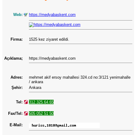
Web:
https://medyabaskent.com
Firma:
1525 kez ziyaret edildi.
Açıklama;
https://medyabaskent.com
Adres:
mehmet akif ersoy mahallesi 324.cd no:3/121 yenimahalle
/ ankara
Şehir:
Ankara
Tel:
312 325 64 65
Fax/Tel:
505 052 51 50
E-Mail: