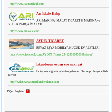
http://www.karacateknik.com
Arı İskele Kalıp
ARI MAKİNA IMALAT TICARET & MAKİNA ve
YEDEK PARÇA İMALATI
http://www.ariiskele.com
AYDIN TİCARET
BEYAZ EŞYA MOBILYA KÜÇÜK EV ALETLERİ
https://www.facebook.com/AYDIN-Ticaret-234128160355169/about/
İskenderun evden eve nakliyat
Ev taşımacılığında yıllardan gelen tecrübe ve profesyonellikle
hizmet ..
http://evdenevetasimacilikiskenderun.com
Diğer Sayfalar:
1