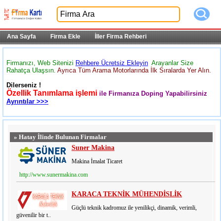
Ana Sayfa
Firma Ekle
İller Firma Rehberi
Firmanızı, Web Sitenizi
Rehbere Ücretsiz Ekleyin
Arayanlar Size
Rahatça Ulaşsın.
Ayrıca Tüm Arama Motorlarında İlk Sıralarda Yer Alın.
Dilerseniz !
Özellik Tanımlama işlemi
ile Firmanıza Doping Yapabilirsiniz
Ayrıntılar >>>
» Hatay İlinde Bulunan Firmalar
Suner Makina
Makina İmalat Ticaret
http://www.sunermakina.com
KARACA TEKNİK MÜHENDİSLİK
Güçlü teknik kadromuz ile yenilikçi, dinamik, verimli,
güvenilir bir t..