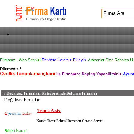
Firmanızı, Web Sitenizi
Rehbere Ücretsiz Ekleyin
Arayanlar Size Rahatça U
Dilerseniz !
Özellik Tanımlama işlemi
ile Firmanıza Doping Yapabilirsiniz
Ayrınt
» Doğalgaz Firmaları Kategorisinde Bulunan Firmalar
Doğalgaz Firmaları
Teknik Assist
Kombi Tamir Bakım Hizmetleri Garanti Servisi
Şehir :
İstanbul