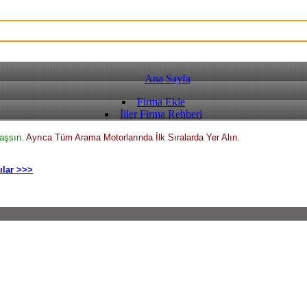
Ana Sayfa
Firma Ekle
İller Firma Rehberi
laşsın.
Ayrıca Tüm Arama Motorlarında İlk Sıralarda Yer Alın.
ılar >>>