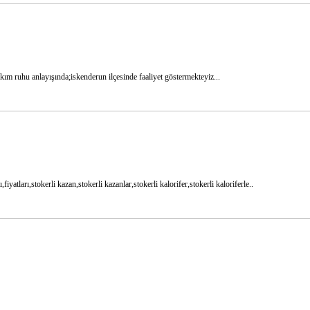
kım ruhu anlayışında;iskenderun ilçesinde faaliyet göstermekteyiz...
tları,stokerli kazan,stokerli kazanlar,stokerli kalorifer,stokerli kaloriferle..